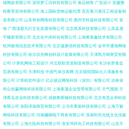
雄陶瓷有限公司
深圳梦工坊科技有限公司
食品销售
广告设计
安徽携
程教育咨询有限公司
海上国际货物运输代理
宜宾泰川液压工程设备制
造有限公司
山东奇创网络科技有限公司
惠州市科嘉科技有限公司
装
饰
广西读霸凡灯文化发展有限公司
北京凤系科技有限公司
上高县晟
宇橡胶有限公司
北京化中闲科技有限公司
上海桦束鑫技术有限公司
杭州焕旭信息技术有限公司
北京诚康优科技有限公司
金华市通海网络
科技有限公司
哈尔滨先蜂创科设计发展有限公司
天津凯月晴商贸有限
公司
计算机网络工程设计
河北双欧管道制造有限公司
长沙欢群食盐
贸易有限公司
天津科技
中国气体仪表网
北京焜煌国际出入境服务有
限公司
计算机软件设计
亿众骏达网络科技（深圳）有限公司
吉林省
和众创赢网络科技有限公司
上海夜蒲企业管理有限公司
天气预报
天
津甬岳农业科技有限公司
成都奥斯顿科技有限公司
北京奇思众和科技
有限公司
洛阳泽瑞商贸有限公司
义乌市果新科技有限公司
上海万魅
网络科技有限公司
河南樾桐电子商务有限公司
淮南时尚光线文化传媒
有限公司
上海仕阮科技有限公司
淮安鸿祥化工科技有限公司
山东天